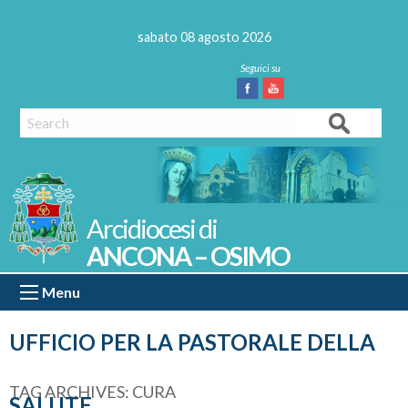
Skip
to
sabato 08 agosto 2026
content
Facebook
Youtube
Search
ANCONA – OSIMO
Menu
UFFICIO PER LA PASTORALE DELLA
TAG ARCHIVES:
CURA
SALUTE