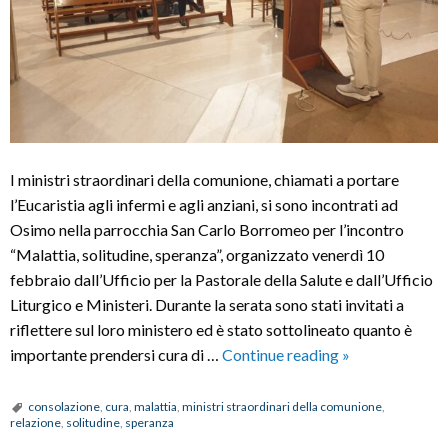
I ministri straordinari della comunione, chiamati a portare
l’Eucaristia agli infermi e agli anziani, si sono incontrati ad
Osimo nella parrocchia San Carlo Borromeo per l’incontro
“Malattia, solitudine, speranza”, organizzato venerdì 10
febbraio dall’Ufficio per la Pastorale della Salute e dall’Ufficio
Liturgico e Ministeri. Durante la serata sono stati invitati a
riflettere sul loro ministero ed è stato sottolineato quanto è
Incontro
importante prendersi cura di …
Continue reading
»
con
i
consolazione
,
cura
,
malattia
,
ministri straordinari della comunione
,
relazione
,
solitudine
,
speranza
ministri