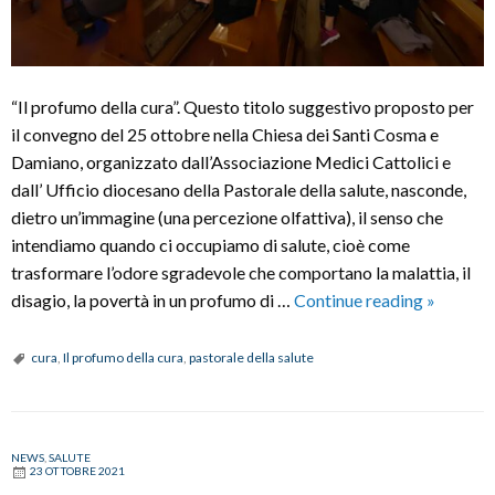
“Il profumo della cura”. Questo titolo suggestivo proposto per
il convegno del 25 ottobre nella Chiesa dei Santi Cosma e
Damiano, organizzato dall’Associazione Medici Cattolici e
dall’ Ufficio diocesano della Pastorale della salute, nasconde,
dietro un’immagine (una percezione olfattiva), il senso che
intendiamo quando ci occupiamo di salute, cioè come
trasformare l’odore sgradevole che comportano la malattia, il
Convegn
disagio, la povertà in un profumo di …
Continue reading
»
della
Pastoral
cura
,
Il profumo della cura
,
pastorale della salute
della
Salute:
“Il
NEWS
,
SALUTE
profumo
23 OTTOBRE 2021
della