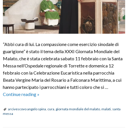
“Abbi cura di lui. La compassione come esercizio sinodale di
guarigione” è stato il tema della XXXI Giornata Mondiale del
Malato, che è stata celebrata sabato 11 febbraio con la Santa
Messa nell’Ospedale regionale di Torrette e domenica 12
febbraio con la Celebrazione Eucaristica nella parrocchia
Beata Vergine Maria del Rosario a Falconara Marittima, a cui
hanno partecipato i parrocchiani e tutti coloro che si …
XXXI
Continue reading
»
Giornata
mondiale
arcivescovo angelo spina
,
cura
,
giornata mondiale del malato
,
malati
,
santa
messa
del
malato: