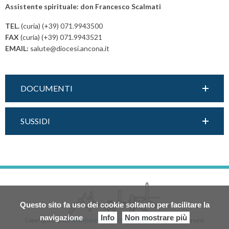
Assistente spirituale: don Francesco Scalmati
t
di
N
Torrette
TEL.
(curia) (+39) 071.9943500
a
FAX
(curia) (+39) 071.9943521
v
EMAIL:
salute@diocesi.ancona.it
i
g
a
DOCUMENTI
t
i
SUSSIDI
o
n
Questo sito fa uso dei cookie soltanto per facilitare la
navigazione
Info
Non mostrare più
Copyright © 2019.
Arcidiocesi di Ancona-Osimo.
All Rights Reserved.