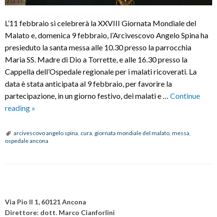
L’11 febbraio si celebrerà la XXVIII Giornata Mondiale del
Malato e, domenica 9 febbraio, l’Arcivescovo Angelo Spina ha
presieduto la santa messa alle 10.30 presso la parrocchia
Maria SS. Madre di Dio a Torrette, e alle 16.30 presso la
Cappella dell’Ospedale regionale per i malati ricoverati. La
data è stata anticipata al 9 febbraio, per favorire la
partecipazione, in un giorno festivo, dei malati e …
Continue
Celebrata
reading
»
la
Giornata
arcivescovo angelo spina
,
cura
,
giornata mondiale del malato
,
messa
,
ospedale ancona
Mondiale
del
Malato
nella
P
parrocchia
o
Via Pio II 1, 60121 Ancona
e
s
Direttore: dott. Marco Cianforlini
nell’ospedale