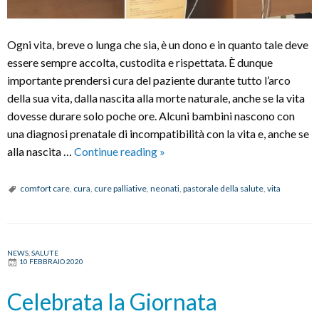
Ogni vita, breve o lunga che sia, è un dono e in quanto tale deve
essere sempre accolta, custodita e rispettata. È dunque
importante prendersi cura del paziente durante tutto l’arco
della sua vita, dalla nascita alla morte naturale, anche se la vita
dovesse durare solo poche ore. Alcuni bambini nascono con
una diagnosi prenatale di incompatibilità con la vita e, anche se
Convegno
alla nascita …
Continue reading
»
“Avrò
cura
comfort care
,
cura
,
cure palliative
,
neonati
,
pastorale della salute
,
vita
di
te”:
quando
NEWS
,
SALUTE
il
10 FEBBRAIO 2020
fine
vita
Celebrata la Giornata
non