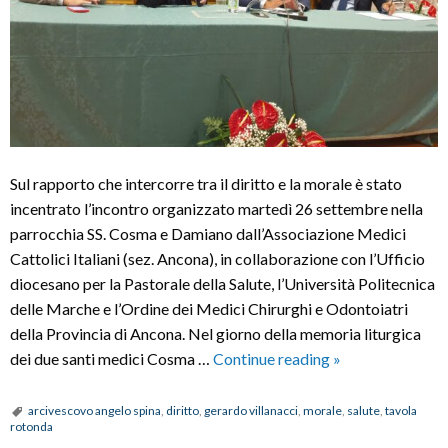
Sul rapporto che intercorre tra il diritto e la morale è stato
incentrato l’incontro organizzato martedì 26 settembre nella
parrocchia SS. Cosma e Damiano dall’Associazione Medici
Cattolici Italiani (sez. Ancona), in collaborazione con l’Ufficio
diocesano per la Pastorale della Salute, l’Università Politecnica
delle Marche e l’Ordine dei Medici Chirurghi e Odontoiatri
della Provincia di Ancona. Nel giorno della memoria liturgica
“Diritto
dei due santi medici Cosma …
Continue reading
»
e
morale”:
arcivescovo angelo spina
,
diritto
,
gerardo villanacci
,
morale
,
salute
,
tavola
rotonda
tavola