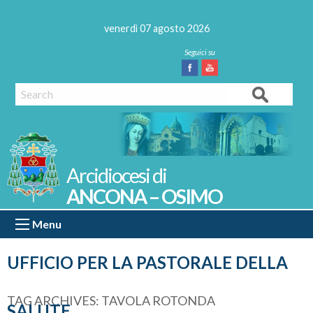
Skip
to
venerdì 07 agosto 2026
content
Facebook
Youtube
Search
ANCONA – OSIMO
Menu
UFFICIO PER LA PASTORALE DELLA
TAG ARCHIVES:
TAVOLA ROTONDA
SALUTE