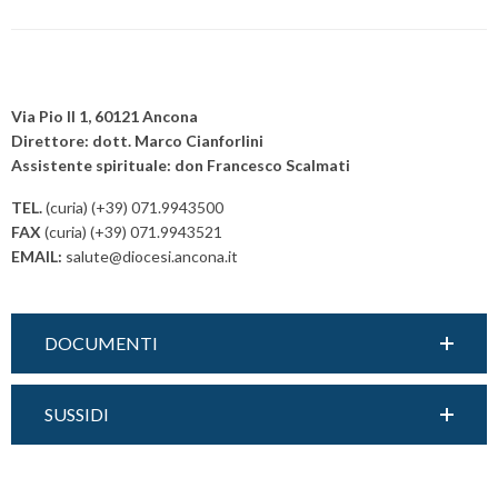
rotonda
con
il
P
prof.
o
Via Pio II 1, 60121 Ancona
Gerardo
s
Direttore: dott. Marco Cianforlini
Villanacci
Assistente spirituale: don Francesco Scalmati
t
N
TEL.
(curia) (+39) 071.9943500
a
FAX
(curia) (+39) 071.9943521
v
EMAIL:
salute@diocesi.ancona.it
i
g
a
DOCUMENTI
t
i
SUSSIDI
o
n