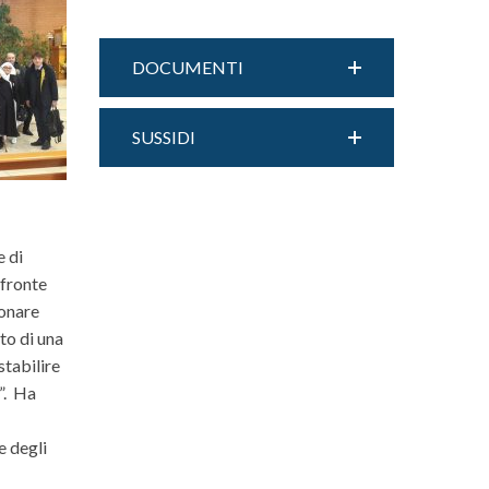
DOCUMENTI
SUSSIDI
e di
 fronte
donare
nto di una
stabilire
e”. Ha
e degli