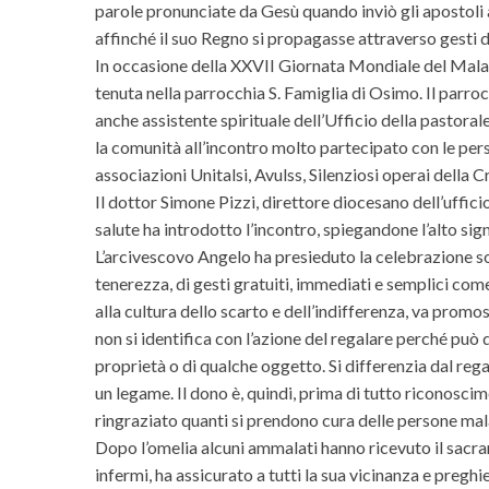
parole pronunciate da Gesù quando inviò gli apostoli 
affinché il suo Regno si propagasse attraverso gesti 
In occasione della XXVII Giornata Mondiale del Malat
tenuta nella parrocchia S. Famiglia di Osimo. Il parro
anche assistente spirituale dell’Ufficio della pastoral
la comunità all’incontro molto partecipato con le pe
associazioni Unitalsi, Avulss, Silenziosi operai della C
Il dottor Simone Pizzi, direttore diocesano dell’uffici
salute ha introdotto l’incontro, spiegandone l’alto signi
L’arcivescovo Angelo ha presieduto la celebrazione so
tenerezza, di gesti gratuiti, immediati e semplici come 
alla cultura dello scarto e dell’indifferenza, va promos
non si identifica con l’azione del regalare perché può d
proprietà o di qualche oggetto. Si differenzia dal rega
un legame. Il dono è, quindi, prima di tutto riconosci
ringraziato quanti si prendono cura delle persone malat
Dopo l’omelia alcuni ammalati hanno ricevuto il sacra
infermi, ha assicurato a tutti la sua vicinanza e preghie