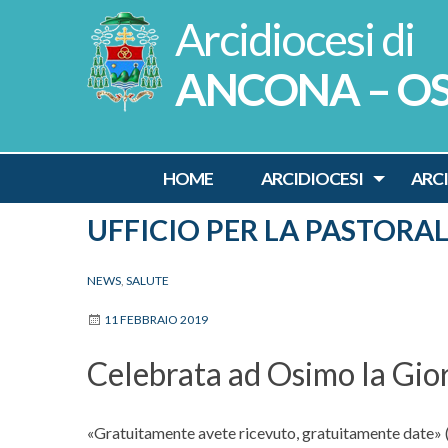
Skip
to
content
ANCONA – O
HOME
ARCIDIOCESI
ARC
UFFICIO PER LA PASTORA
NEWS
,
SALUTE
11 FEBBRAIO 2019
Celebrata ad Osimo la Gio
«Gratuitamente avete ricevuto, gratuitamente date» 