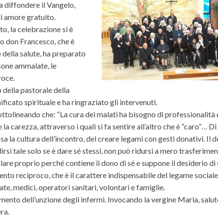
a diffondere il Vangelo,
di amore gratuito.
o, la celebrazione si è
co don Francesco, che è
e della salute, ha preparato
rsone ammalate, le
roce.
o della pastorale della
ficato spirituale e ha ringraziato gli intervenuti.
ttolineando che: “La cura dei malati ha bisogno di professionalità 
la carezza, attraverso i quali si fa sentire all’altro che è “caro”… Di
sa la cultura dell’incontro, del creare legami con gesti donativi. Il 
irsi tale solo se è dare sé stessi, non può ridursi a mero trasferime
lare proprio perché contiene il dono di sé e suppone il desiderio di 
mento reciproco, che è il carattere indispensabile del legame social
e, medici, operatori sanitari, volontari e famiglie.
mento dell’unzione degli infermi. Invocando la vergine Maria, salut
ra.