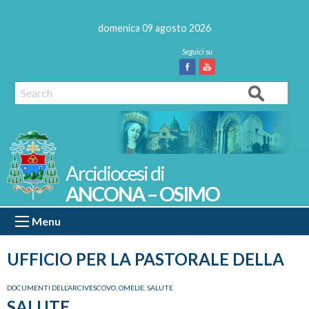
Skip
to
domenica 09 agosto 2026
content
Facebook
Youtube
Search
ANCONA – OSIMO
Menu
UFFICIO PER LA PASTORALE DELLA
DOCUMENTI DELL'ARCIVESCOVO
,
OMELIE
,
SALUTE
SALUTE