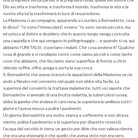
Dio ascolta e trasforma, e trasforma il mondo, trasforma la vita e la
nostra vita lui la trasformerà in luce di resurrezione.
La Madonna ci accompagna, apparendo a Lourdes a Bernadette, cosa
le disse? “Io sono l’Immacolata”, ovvero “Io sono senza peccato, ma
mi unisco al dolore e desidero che in questo luogo venga costruita
una cappella e che quì vengano in pellegrinaggio … e quando si va, qui
abbiamo l’UNITALSI, si portano i malati. Che cosa avviene lì? Qualche
cosa di grande e ci rendiamo conto come siamo piccoli e come tante
cose che abbiamo, che facciamo siano superflue di fronte a chi in
silenzio soffre, offre, prega e porta la sua croce.
S. Bernadette che aveva ricevuto le apparizioni della Madonna se ne
andò a Nevèrs nel convento nel quale non ebbe vita facile. La
superiora del convento la trattava malamente, tutti voi sapete che
Bernadette si ammalò di una brutta malattia, la tubercolosi ossea,
ebbe la gamba che andava in cancrena, la superiora la umiliava tutti i
giorni e l’aveva messa a pulire i pavimenti.
Un giorno Bernadette era molto stanca e sofferente e non diceva
niente, puliva il pavimento e la superiora per dispetto rovesciò
l’acqua del secchio in terra, un gesto per dirle che non valeva niente,
che era una visionaria e che quello che aveva visto non era vero.