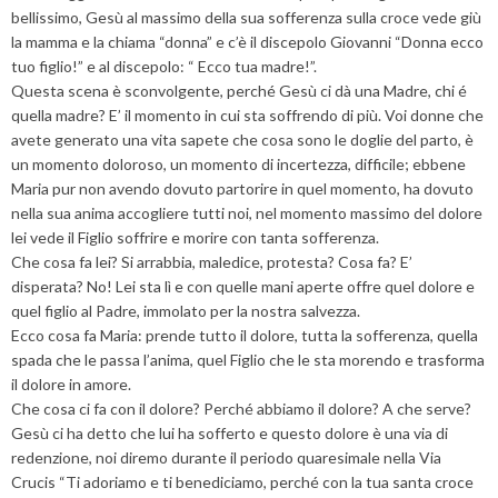
bellissimo, Gesù al massimo della sua sofferenza sulla croce vede giù
la mamma e la chiama “donna” e c’è il discepolo Giovanni “Donna ecco
tuo figlio!” e al discepolo: “ Ecco tua madre!”.
Questa scena è sconvolgente, perché Gesù ci dà una Madre, chi é
quella madre? E’ il momento in cui sta soffrendo di più. Voi donne che
avete generato una vita sapete che cosa sono le doglie del parto, è
un momento doloroso, un momento di incertezza, difficile; ebbene
Maria pur non avendo dovuto partorire in quel momento, ha dovuto
nella sua anima accogliere tutti noi, nel momento massimo del dolore
lei vede il Figlio soffrire e morire con tanta sofferenza.
Che cosa fa lei? Si arrabbia, maledice, protesta? Cosa fa? E’
disperata? No! Lei sta lì e con quelle mani aperte offre quel dolore e
quel figlio al Padre, immolato per la nostra salvezza.
Ecco cosa fa Maria: prende tutto il dolore, tutta la sofferenza, quella
spada che le passa l’anima, quel Figlio che le sta morendo e trasforma
il dolore in amore.
Che cosa ci fa con il dolore? Perché abbiamo il dolore? A che serve?
Gesù ci ha detto che lui ha sofferto e questo dolore è una via di
redenzione, noi diremo durante il periodo quaresimale nella Via
Crucis “Ti adoriamo e ti benediciamo, perché con la tua santa croce