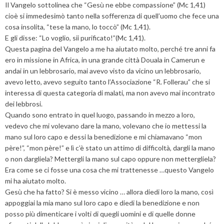
Il Vangelo sottolinea che “Gesù ne ebbe compassione” (Mc 1,41)
cioè si immedesimò tanto nella sofferenza di quell’uomo che fece una
cosa insolita, “tese la mano, lo toccò” (Mc 1,41).
E gli disse: “Lo voglio, sii purificato!”(Mc 1,41).
Questa pagina del Vangelo a me ha aiutato molto, perché tre anni fa
ero in missione in Africa, in una grande città Douala in Camerun e
andai in un lebbrosario, mai avevo visto da vicino un lebbrosario,
avevo letto, avevo seguito tanto l’Associazione “R. Follerau” che si
interessa di questa categoria di malati, ma non avevo mai incontrato
dei lebbrosi.
Quando sono entrato in quel luogo, passando in mezzo a loro,
vedevo che mi volevano dare la mano, volevano che io mettessi la
mano sul loro capo e dessi la benedizione e mi chiamavano “mon
père!”, “mon père!” e lì c’è stato un attimo di difficoltà, dargli la mano
o non dargliela? Mettergli la mano sul capo oppure non mettergliela?
Era come se ci fosse una cosa che mi trattenesse …questo Vangelo
mi ha aiutato molto.
Gesù che ha fatto? Si è messo vicino … allora diedi loro la mano, così
appoggiai la mia mano sul loro capo e diedi la benedizione e non
posso più dimenticare i volti di quegli uomini e di quelle donne