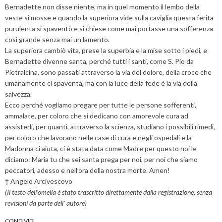
Bernadette non disse niente, ma in quel momento il lembo della
veste si mosse e quando la superiora vide sulla caviglia questa ferita
purulenta si spaventò e si chiese come mai portasse una sofferenza
così grande senza mai un lamento.
La superiora cambiò vita, prese la superbia e la mise sotto i piedi, e
Bernadette divenne santa, perché tutti i santi, come S. Pio da
Pietralcina, sono passati attraverso la via del dolore, della croce che
umanamente ci spaventa, ma con la luce della fede é la via della
salvezza.
Ecco perché vogliamo pregare per tutte le persone sofferenti,
ammalate, per coloro che si dedicano con amorevole cura ad
assisterli, per quanti, attraverso la scienza, studiano i possibili rimedi,
per coloro che lavorano nelle case di cura e negli ospedali e la
Madonna ci aiuta, ci è stata data come Madre per questo noi le
diciamo: Maria tu che sei santa prega per noi, per noi che siamo
peccatori, adesso e nell’ora della nostra morte. Amen!
† Angelo Arcivescovo
(Il testo dell’omelia è stato trascritto direttamente dalla registrazione, senza
revisioni da parte dell’ autore)
CONDIVIDI