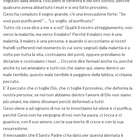
sfigurati dalla lebbra, così pieni di serenità e del loro sorriso, perché
qualcuno aveva abbattuto i muri e si era fatto prossimo.
Gesù ha compiuto il segno grande, c’è una invocazione forte: “Se
vuoi puoi purificarmi!”… “Lo voglio, sii purificato!”
Tutto ciò cosa dice a me e a voi? Qual’é il nostro atteggiamento, non
verso la malattia, ma verso il malato? Perché il malato non è una
malattia, il malato è una persona, e quando ci accostiamo ai nostri
fratelli sofferenti nel momento in cui sono segnati dalla malattia e a
volte per tutta la vita, costruiamo dei ponti, oppure prendiamo le
distanze e costruiamo i muri … Occorre dire fermati anche tu, perché
anche tu sei ammalato e tutti noi che siamo qui, siamo dentro un
male terribile, questo male terribile è peggiore della lebbra, si chiama
peccato.
E’ il peccato che ci toglie Dio, che ci toglie il prossimo, che deforma la
nostra persona; se noi non abbiamo dentro l’amore di Dio non siamo
più umani, ma siamo disumani perciò deformati a tutti.
Gesù viene e ad ognuno di noi se lo invochiamo lui viene e ci purifica,
perché Gesù non ha vergogna di noi, non ha paura, ci tocca e ci
guarisce, con il suo amore, con la sua morte di croce e con la sua
resurrezione.
Il messaggio che il Santo Padre ci ha dato per questa giornata è