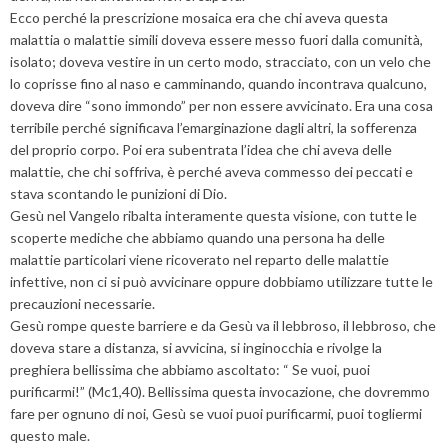
Ecco perché la prescrizione mosaica era che chi aveva questa
malattia o malattie simili doveva essere messo fuori dalla comunità,
isolato; doveva vestire in un certo modo, stracciato, con un velo che
lo coprisse fino al naso e camminando, quando incontrava qualcuno,
doveva dire “sono immondo” per non essere avvicinato. Era una cosa
terribile perché significava l’emarginazione dagli altri, la sofferenza
del proprio corpo. Poi era subentrata l’idea che chi aveva delle
malattie, che chi soffriva, è perché aveva commesso dei peccati e
stava scontando le punizioni di Dio.
Gesù nel Vangelo ribalta interamente questa visione, con tutte le
scoperte mediche che abbiamo quando una persona ha delle
malattie particolari viene ricoverato nel reparto delle malattie
infettive, non ci si può avvicinare oppure dobbiamo utilizzare tutte le
precauzioni necessarie.
Gesù rompe queste barriere e da Gesù va il lebbroso, il lebbroso, che
doveva stare a distanza, si avvicina, si inginocchia e rivolge la
preghiera bellissima che abbiamo ascoltato: “ Se vuoi, puoi
purificarmi!” (Mc1,40). Bellissima questa invocazione, che dovremmo
fare per ognuno di noi, Gesù se vuoi puoi purificarmi, puoi togliermi
questo male.